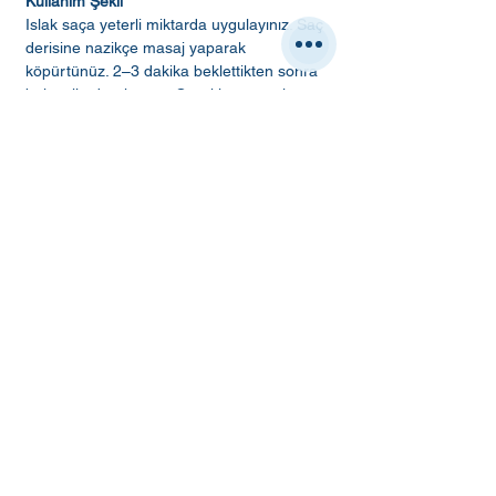
Kullanım Şekli
Islak saça yeterli miktarda uygulayınız. Saç
derisine nazikçe masaj yaparak
köpürtünüz. 2–3 dakika beklettikten sonra
bol su ile durulayınız. Gerekirse uygulamayı
tekrarlayınız. Düzenli kullanım tavsiye edilir.
Özel fırsatlar ve indirimler için kaydolun
E-postanızı girin
Katıl
Müşteri Hizmetleri
Tel:
536 035 32 62
E-posta:
muhasebe@bnbpharma.com.tr
Alışveriş
Politika