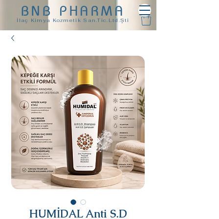
BNB PHARMA
İlaç Kimya Kozmetik San.Tic.Ltd.Şti
HUMİDAL Anti S.D