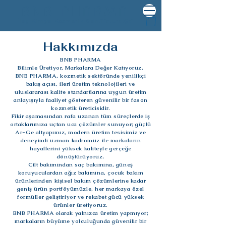
BNB PHARMA
İlaç Kimya Kozmetik San.Tic.Ltd.Şti
Hakkımızda
BNB PHARMA
Bilimle Üretiyor, Markalara Değer Katıyoruz.
BNB PHARMA, kozmetik sektöründe yenilikçi
bakış açısı, ileri üretim teknolojileri ve
uluslararası kalite standartlarına uygun üretim
anlayışıyla faaliyet gösteren güvenilir bir fason
kozmetik üreticisidir.
Fikir aşamasından rafa uzanan tüm süreçlerde iş
ortaklarımıza uçtan uca çözümler sunuyor; güçlü
Ar-Ge altyapımız, modern üretim tesisimiz ve
deneyimli uzman kadromuz ile markaların
hayallerini yüksek kaliteyle gerçeğe
dönüştürüyoruz.
Cilt bakımından saç bakımına, güneş
koruyuculardan ağız bakımına, çocuk bakım
ürünlerinden kişisel bakım çözümlerine kadar
geniş ürün portföyümüzle, her markaya özel
formüller geliştiriyor ve rekabet gücü yüksek
ürünler üretiyoruz.
BNB PHARMA olarak yalnızca üretim yapmıyor;
markaların büyüme yolculuğunda güvenilir bir