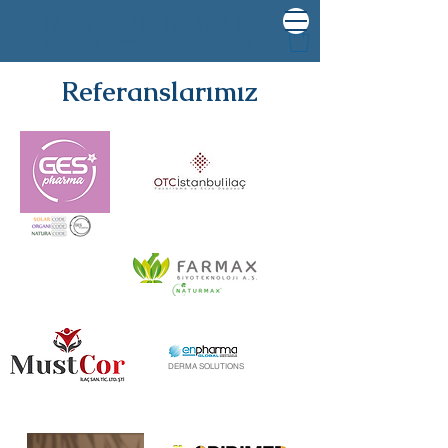
BNB PHARMA
İlaç Kimya Kozmetik San.Tic.Ltd.Şti
Referanslarımız
DERMA SOLUTIONS