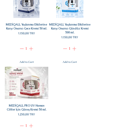
MEDİQALL Yaşlanma Etkilerine
MEDİQALL Yaşlanma Etkilerine
Karşı Onarıcı Gece Kremi 50 ml.
Karşı Onarıcı Gündüz Kremi
500 ml.
Price
1.150,00 TRY
Price
1.150,00 TRY
Add to Cart
Add to Cart
MEDİQALL PRO UV Hassas
Ciltler İçin Güneş Kremi 50 ml.
Price
1.250,00 TRY